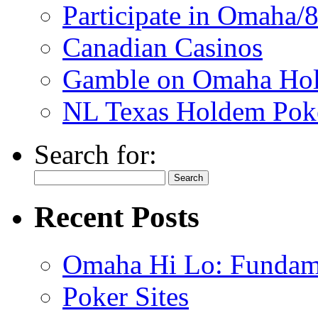
Participate in Omaha/
Canadian Casinos
Gamble on Omaha Hol
NL Texas Holdem Poke
Search for:
Recent Posts
Omaha Hi Lo: Fundam
Poker Sites