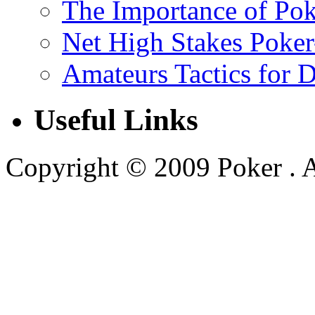
The Importance of Pok
Net High Stakes Poke
Amateurs Tactics for 
Useful Links
Copyright © 2009 Poker . Al