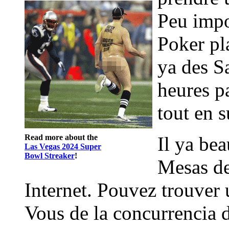
Peu impo
Poker pl
ya des S
heures p
tout en s
Read more about the
Il ya bea
Las Vegas 2024 Super
Bowl Streaker
!
Mesas de
Internet. Pouvez trouver
Vous de la concurrencia 