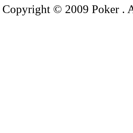
Copyright © 2009 Poker . Al