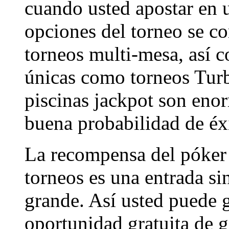
cuando usted apostar en u
opciones del torneo se c
torneos multi-mesa, así 
únicas como torneos Turb
piscinas jackpot son eno
buena probabilidad de éx
La recompensa del póker
torneos es una entrada si
grande. Así usted puede g
oportunidad gratuita de 