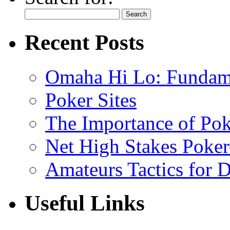
Recent Posts
Omaha Hi Lo: Fundam
Poker Sites
The Importance of Pok
Net High Stakes Poke
Amateurs Tactics for 
Useful Links