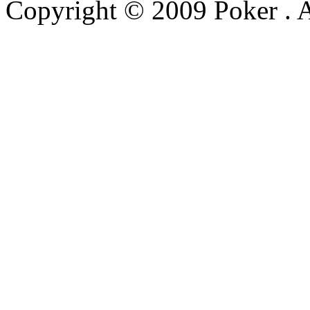
Copyright © 2009 Poker . Al