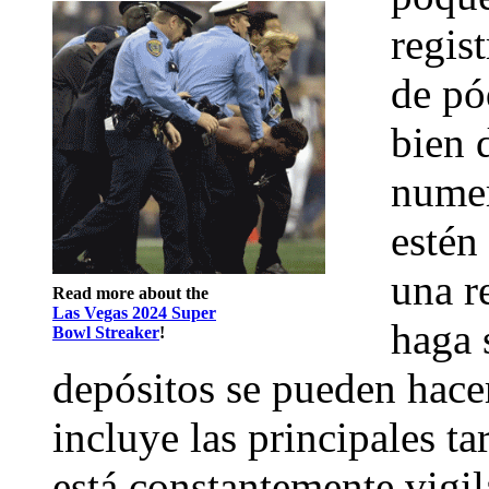
regis
de pó
bien 
numer
estén
una r
Read more about the
Las Vegas 2024 Super
haga 
Bowl Streaker
!
depósitos se pueden hac
incluye las principales ta
está constantemente vigi