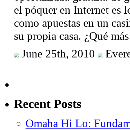
el póquer en Internet es 
como apuestas en un casi
su propia casa. ¿Qué más
June 25th, 2010
Evere
Recent Posts
Omaha Hi Lo: Fundam